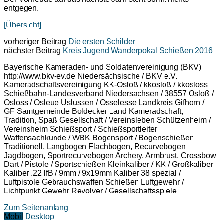
entgegen.
[Übersicht]
vorheriger Beitrag
Die ersten Schilder
nächster Beitrag
Kreis Jugend Wanderpokal Schießen 2016
Bayerische Kameraden- und Soldatenvereinigung (BKV)
http://www.bkv-ev.de Niedersächsische / BKV e.V.
Kameradschaftsvereinigung KK-Osloß / kkosloß / kkosloss
Schießbahn-Landesverband Niedersachsen / 38557 Osloß /
Osloss / Osleue Uslussen / Osselesse Landkreis Gifhorn /
GF Samtgemeinde Boldecker Land Kameradschaft,
Tradition, Spaß Gesellschaft / Vereinsleben Schützenheim /
Vereinsheim Schießsport / Schießsportleiter
Waffensachkunde / WBK Bogensport / Bogenschießen
Traditionell, Langbogen Flachbogen, Recurvebogen
Jagdbogen, Sportrecurvebogen Archery, Armbrust, Crossbow
Dart / Pistole / Sportschießen Kleinkaliber / KK / Großkaliber
Kaliber .22 lfB / 9mm / 9x19mm Kaliber 38 spezial /
Luftpistole Gebrauchswaffen Schießen Luftgewehr /
Lichtpunkt Gewehr Revolver / Gesellschaftsspiele
Zum Seitenanfang
Mobil
Desktop